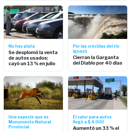
No hay plata
Por las crecidas del río
Iguazú
Se desplomó la venta
Cierran la Garganta
de autos usados:
del Diablo por 40 días
cayó un 13 % en julio
Una especie que es
El valor para autos
Monumento Natural
llegó a $ 4.000
Provincial
Aumentó un 33 % el