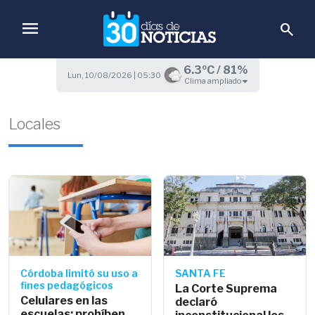
menu
search
6.3ºC / 81%
Lun, 10/08/2026 | 05:30
Clima ampliado
Locales
Córdoba limitó su uso a
SANTA FE
fines pedagógicos
La Corte Suprema
Celulares en las
declaró
escuelas: prohíben