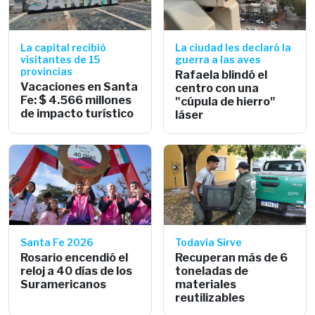
La capital recibió
La ciudad les declaró la
visitantes de 15
guerra a las aves
provincias
Rafaela blindó el
Vacaciones en Santa
centro con una
Fe: $ 4.566 millones
"cúpula de hierro"
de impacto turístico
láser
Santa Fe 2026
Todavía Sirve
Rosario encendió el
Recuperan más de 6
reloj a 40 días de los
toneladas de
Suramericanos
materiales
reutilizables