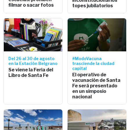
inconstitucional los
filmar o sacar fotos
topes jubilatorios
Del 26 al 30 de agosto
#ModoVacuna
en la Estación Belgrano
trasciende la ciudad
capital
Se viene la Feria del
El operativo de
Libro de Santa Fe
vacunación de Santa
Fe será presentado
en un simposio
nacional