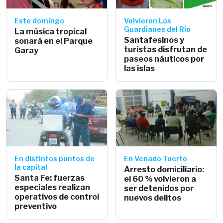
Este domingo
Volvieron Los
Guardianes del Río
La música tropical
Santafesinos y
sonará en el Parque
turistas disfrutan de
Garay
paseos náuticos por
las islas
En distintos puntos de
En Venado Tuerto
la capital
Arresto domiciliario:
Santa Fe: fuerzas
el 60 % volvieron a
especiales realizan
ser detenidos por
operativos de control
nuevos delitos
preventivo