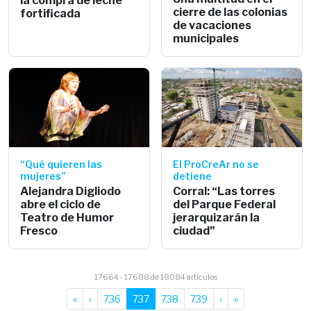
cierre de las colonias
fortificada
de vacaciones
municipales
“Qué quieren las
El ProCreAr no se
mujeres”
detiene
Alejandra Digliodo
Corral: “Las torres
abre el ciclo de
del Parque Federal
Teatro de Humor
jerarquizarán la
Fresco
ciudad”
17664 - 17688 de 18084 artículos
«
‹
736
737
738
739
›
»