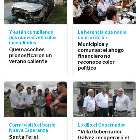
Y están cumpliendo:
La herencia que nadie
dos nuevos vehículos
quiere recibir
incendiados
Municipios y
Quemacoches
comunas: el ahogo
pronosticaron un
financiero no
verano caliente
reconoce color
político
Corral visitó el barrio
Lo dijo el Gobernador
Nueva Esperanza
“Villa Gobernador
Santa Fe: el
Gálvez recuperará el