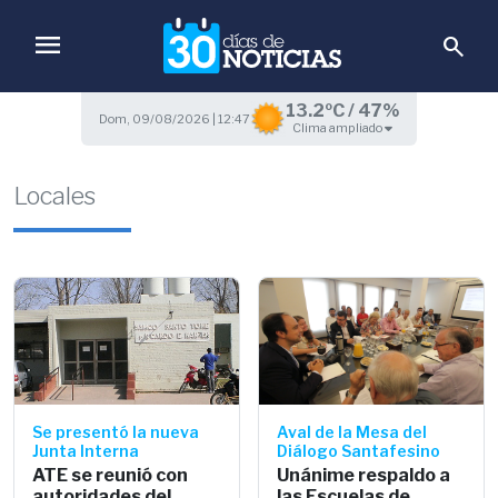
menu
search
13.2ºC / 47%
Dom, 09/08/2026 | 12:47
Clima ampliado
Locales
Se presentó la nueva
Aval de la Mesa del
Junta Interna
Diálogo Santafesino
ATE se reunió con
Unánime respaldo a
autoridades del
las Escuelas de