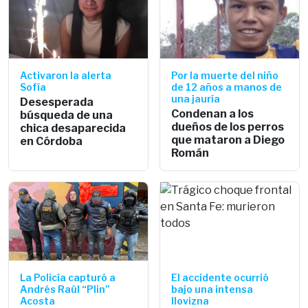
Activaron la alerta
Por la muerte del niño
Sofía
de 12 años a manos de
una jauría
Desesperada
Condenan a los
búsqueda de una
dueños de los perros
chica desaparecida
que mataron a Diego
en Córdoba
Román
La Policía capturó a
El accidente ocurrió
Andrés Raúl “Plin”
bajo una intensa
Acosta
llovizna