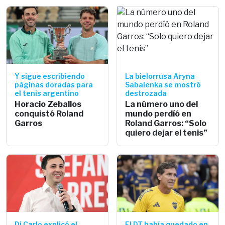
Y sigue escribiendo
La bielorrusa Aryna
páginas doradas para
Sabalenka se mostró
el tenis argentino
destrozada
Horacio Zeballos
La número uno del
conquistó Roland
mundo perdíó en
Garros
Roland Garros: “Solo
quiero dejar el tenis”
Di Carlo explicó el
El DT había quedado en