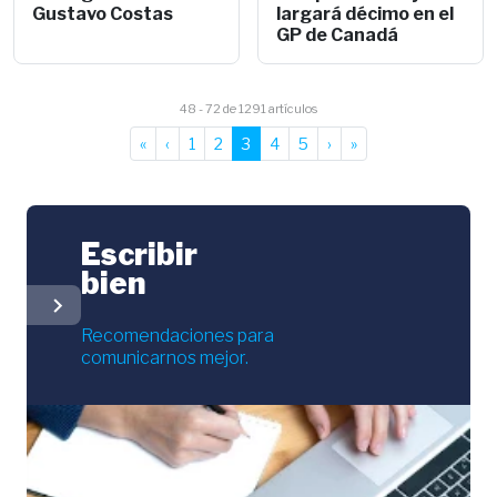
Gustavo Costas
largará décimo en el
GP de Canadá
48 - 72 de 1291 artículos
«
‹
1
2
3
4
5
›
»
Escribir
bien
chevron_right
Recomendaciones para
comunicarnos mejor.