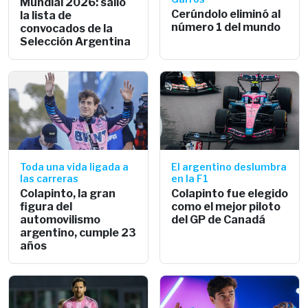
Mundial 2026: salió
Cerúndolo eliminó al
la lista de
número 1 del mundo
convocados de la
Selección Argentina
Toda una vida ligada a
El argentino deslumbra
las carreras
en la F1
Colapinto, la gran
Colapinto fue elegido
figura del
como el mejor piloto
automovilismo
del GP de Canadá
argentino, cumple 23
años