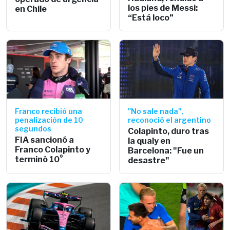
los pies de Messi:
en Chile
“Está loco”
Franco recibió una
"No sale nada",
penalización de 10
reconoció el argentino
segundos
Colapinto, duro tras
FIA sancionó a
la qualy en
Franco Colapinto y
Barcelona: "Fue un
terminó 10°
desastre"