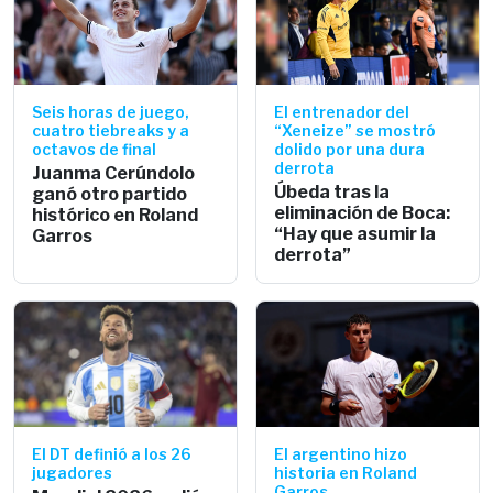
Seis horas de juego,
El entrenador del
cuatro tiebreaks y a
“Xeneize” se mostró
octavos de final
dolido por una dura
derrota
Juanma Cerúndolo
Úbeda tras la
ganó otro partido
eliminación de Boca:
histórico en Roland
“Hay que asumir la
Garros
derrota”
El DT definió a los 26
El argentino hizo
jugadores
historia en Roland
Garros