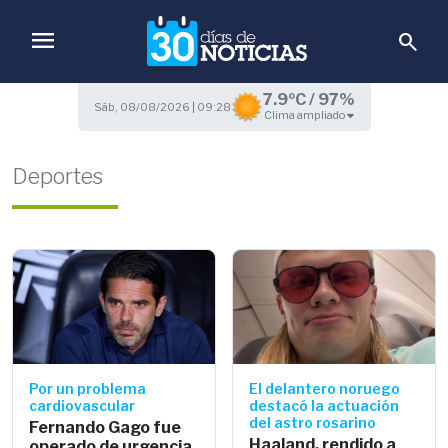
menu
search
7.9ºC / 97%
Sáb, 08/08/2026 | 09:28
Clima ampliado
Deportes
Por un problema
El delantero noruego
cardiovascular
destacó la actuación
del astro rosarino
Fernando Gago fue
Haaland, rendido a
operado de urgencia