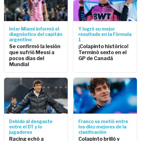
Inter Miami informó el
Y logró su mejor
diagnóstico del capitán
resultado en la Fórmula
argentino
1
Se confirmó la lesión
¡Colapinto histórico!
que sufrió Messi a
Terminó sexto en el
pocos días del
GP de Canadá
Mundial
Debido al desgaste
Franco se metió entre
entre el DT y lo
los diez mejores de la
jugadores
clasificación
Racing echó a
Colapinto brilló y