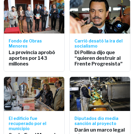
Fondo de Obras
Carrió desató la ira del
Menores
socialismo
La provincia aprobó
Di Pollina dijo que
aportes por 143
“quieren destruir al
millones
Frente Progresista”
El edificio fue
Diputados dio media
recuperado por el
sanción al proyecto
municipio
Darán un marco legal