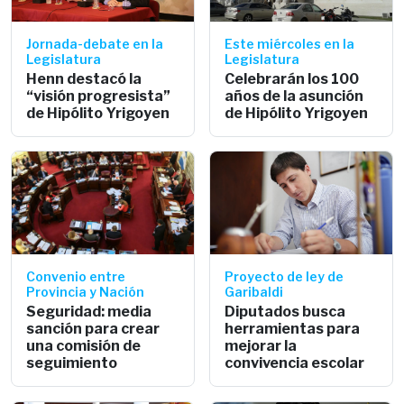
Jornada-debate en la
Este miércoles en la
Legislatura
Legislatura
Henn destacó la
Celebrarán los 100
“visión progresista”
años de la asunción
de Hipólito Yrigoyen
de Hipólito Yrigoyen
Convenio entre
Proyecto de ley de
Provincia y Nación
Garibaldi
Seguridad: media
Diputados busca
sanción para crear
herramientas para
una comisión de
mejorar la
seguimiento
convivencia escolar