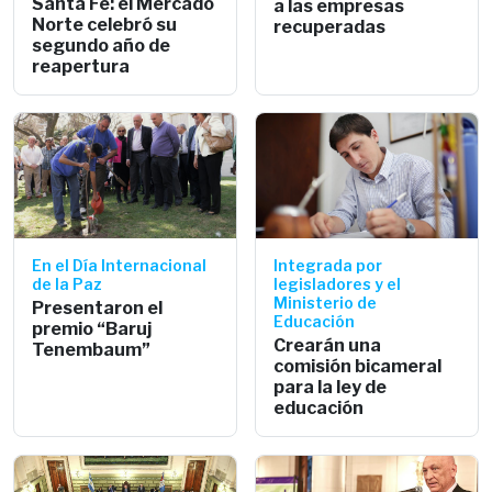
Santa Fe: el Mercado
a las empresas
Norte celebró su
recuperadas
segundo año de
reapertura
En el Día Internacional
Integrada por
de la Paz
legisladores y el
Ministerio de
Presentaron el
Educación
premio “Baruj
Crearán una
Tenembaum”
comisión bicameral
para la ley de
educación