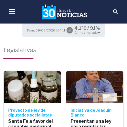
menu
search
4.1ºC / 91%
Dom, 09/08/2026 | 04:11
Clima ampliado
Legislativas
Proyecto de ley de
Iniciativa de Joaquín
diputados socialistas
Blanco
Santa Fe a favor del
Presentan una ley
cannabis medicinal
para regular las