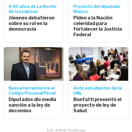
A 40 años de La Noche
Proyecto del diputado
de los Lápices
Blanco
Jóvenes debatieron
Piden a la Nación
sobre su rol en la
celeridad para
democracia
fortalecer la Justicia
Federal
Nueva herramienta al
Ante estudiantes de la
Código Procesal Penal
UNL
Diputados dio media
Bonfatti presentó el
sanción a la ley de
proyecto de ley de
decomiso
Salud
624 - 648 de 711 artículos