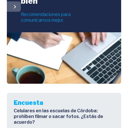
bien
chevron_right
Recomendaciones para
comunicarnos mejor.
Encuesta
Celulares en las escuelas de Córdoba:
prohíben filmar o sacar fotos. ¿Estás de
acuerdo?