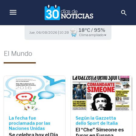
menu
search
18ºC / 95%
Jue, 06/08/2026 | 10:28
Clima ampliado
El Mundo
La fecha fue
Según la Gazzetta
proclamada por las
dello Sport de Italia
Naciones Unidas
El “Che” Simeone es
Se celebra hoy el Día
furor en Europa