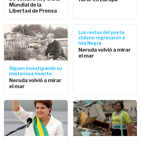
Mundial de la
Libertad de Prensa
Los restos del poeta
chileno regresaron a
Isla Negra
Neruda volvió a mirar
el mar
Siguen investigando su
misteriosa muerte.
Neruda volvió a mirar
el mar