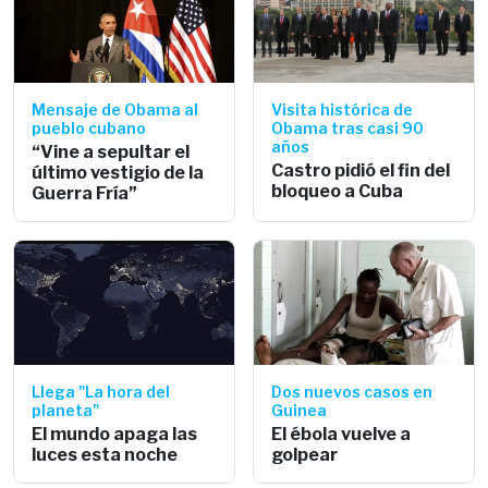
Mensaje de Obama al
Visita histórica de
pueblo cubano
Obama tras casi 90
años
“Vine a sepultar el
Castro pidió el fin del
último vestigio de la
bloqueo a Cuba
Guerra Fría”
Llega "La hora del
Dos nuevos casos en
planeta"
Guinea
El mundo apaga las
El ébola vuelve a
luces esta noche
golpear