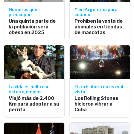
Números que
Y en Argentina para
preocupan
cuándo
Una quinta parte de
Prohíben la venta de
la población será
animales en tiendas
obesa en 2025
de mascotas
La vida es bella con
El rock ahora no es mal
estos ejemplos
visto
Viajó más de 2.400
Los Rolling Stones
Km para adoptar a su
hicieron vibrar a
perrita
Cuba