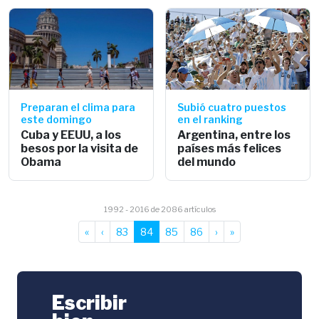
Preparan el clima para
Subió cuatro puestos
este domingo
en el ranking
Cuba y EEUU, a los
Argentina, entre los
besos por la visita de
países más felices
Obama
del mundo
1992 - 2016 de 2086 artículos
«
‹
83
84
85
86
›
»
Escribir