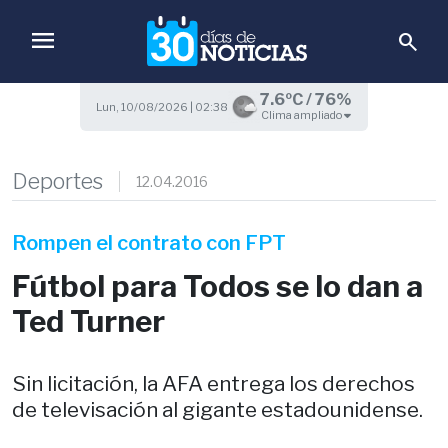
menu
search
7.6ºC / 76%
Lun, 10/08/2026 | 02:38
Clima ampliado
Deportes
12.04.2016
Rompen el contrato con FPT
Fútbol para Todos se lo dan a
Ted Turner
Sin licitación, la AFA entrega los derechos
de televisación al gigante estadounidense.