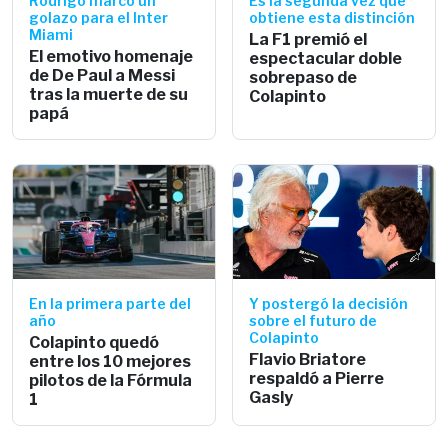
Rodrigo marcó un
Es la segunda vez que
golazo para el Inter
obtiene esta distinción
Miami
La F1 premió el
El emotivo homenaje
espectacular doble
de De Paul a Messi
sobrepaso de
tras la muerte de su
Colapinto
papá
En la primera parte del
Y postergó la decisión
año
sobre el futuro de
Colapinto
Colapinto quedó
Flavio Briatore
entre los 10 mejores
respaldó a Pierre
pilotos de la Fórmula
Gasly
1