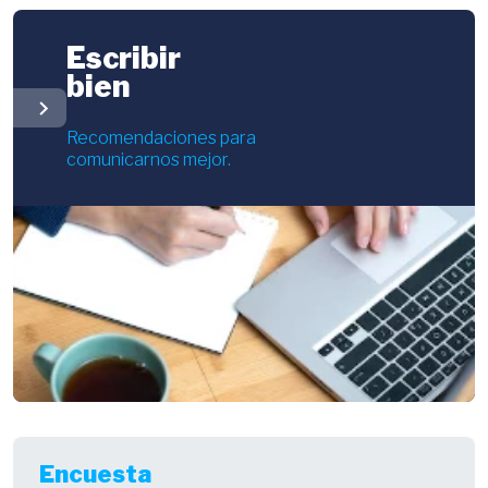
Escribir
bien
chevron_right
Recomendaciones para
comunicarnos mejor.
Encuesta