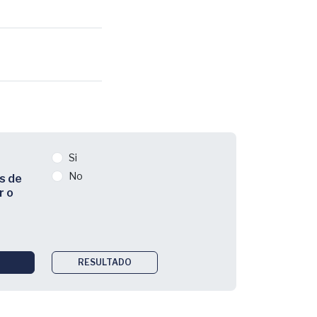
Si
No
s de
r o
RESULTADO