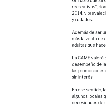
Un rubro que se 
recreativos”, don
2014, y prevaleci
y rodados.
Además de ser un
más la venta de 
adultas que hacen
La CAME valoró q
desempeño de las
las promociones d
sin interés.
En ese sentido, 
algunos locales 
necesidades de e