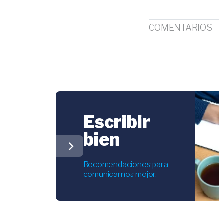
COMENTARIOS
Escribir
bien
chevron_right
Recomendaciones para
comunicarnos mejor.