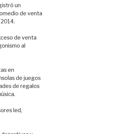
gistró un
promedio de venta
 2014.
xceso de venta
agonismo al
tas en
onsolas de juegos
ades de regalos
úsica.
ores led,