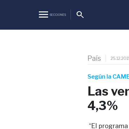
menu
search
SECCIONES
País
25.12.201
Según la CAM
Las ve
4,3%
“El programa 