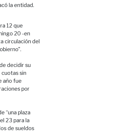
acó la entidad.
ora 12 que
mingo 20 -en
a circulación del
obierno".
de decidir su
 cuotas sin
e año fue
raciones por
de “una plaza
l 23 para la
dos de sueldos