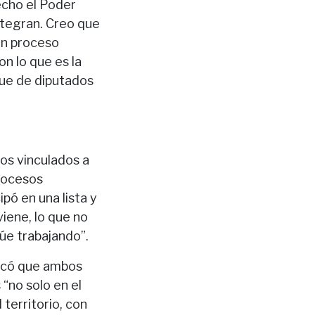
echo el Poder
ntegran. Creo que
un proceso
on lo que es la
oque de diputados
os vinculados a
procesos
pó en una lista y
viene, lo que no
núe trabajando”.
dicó que ambos
 “no solo en el
territorio, con