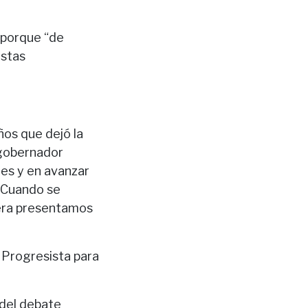
 porque “de
estas
ños que dejó la
 gobernador
les y en avanzar
. Cuando se
nera presentamos
e Progresista para
 del debate