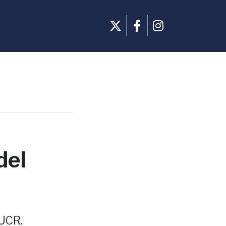
del
 UCR.