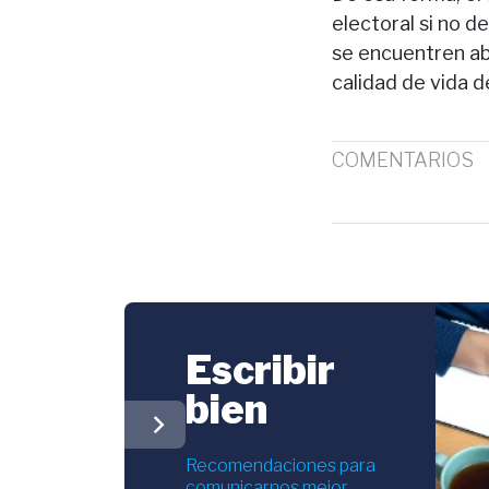
electoral si no de
se encuentren ab
calidad de vida d
COMENTARIOS
Escribir
bien
chevron_right
Recomendaciones para
comunicarnos mejor.