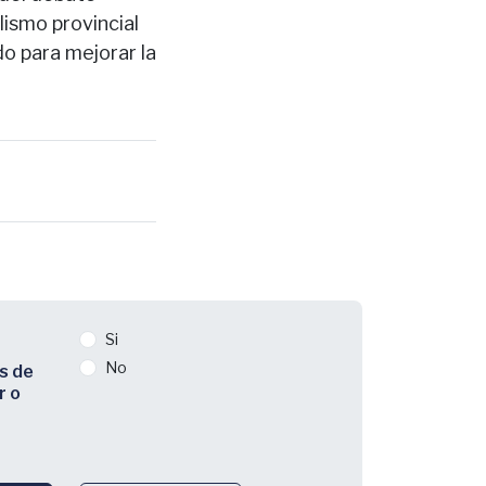
lismo provincial
o para mejorar la
Si
No
s de
r o