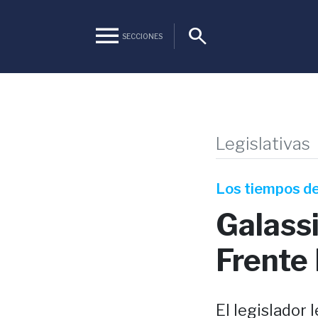
menu
search
SECCIONES
Legislativas
Los tiempos de
Galassi
Frente
El legislador 