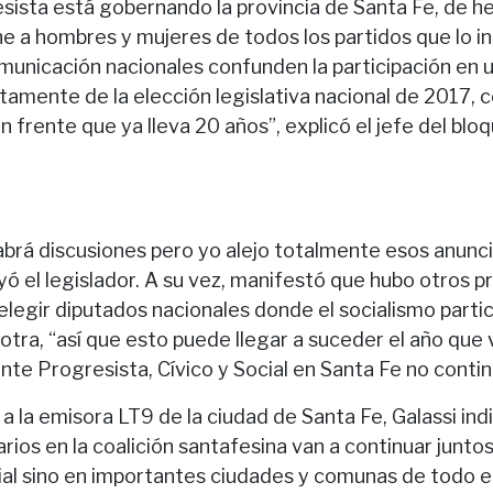
esista está gobernando la provincia de Santa Fe, de h
ne a hombres y mujeres de todos los partidos que lo i
municación nacionales confunden la participación en 
tamente de la elección legislativa nacional de 2017, c
n frente que ya lleva 20 años”, explicó el jefe del bl
rá discusiones pero yo alejo totalmente esos anunci
yó el legislador. A su vez, manifestó que hubo otros 
elegir diputados nacionales donde el socialismo partici
 otra, “así que esto puede llegar a suceder el año que 
ente Progresista, Cívico y Social en Santa Fe no conti
a la emisora LT9 de la ciudad de Santa Fe, Galassi in
rios en la coalición santafesina van a continuar juntos
al sino en importantes ciudades y comunas de todo el 