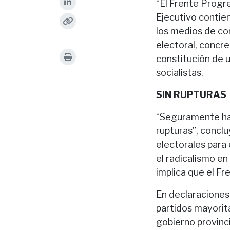
“El Frente Progr
Ejecutivo contie
los medios de co
electoral, concre
constitución de u
socialistas.
SIN RUPTURAS
“Seguramente hab
rupturas”, conclu
electorales para 
el radicalismo en
implica que el Fr
En declaraciones 
partidos mayorita
gobierno provinci