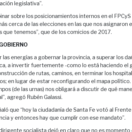
ación legislativa”.
inar sobre los posicionamientos internos en el FPCyS
s cerca de las elecciones en las que nos asignaron 
s que tenemos”, que de los comicios de 2017.
 GOBIERNO
 las energías a gobernar la provincia, a superar los da
ca, a invertir fuertemente -como lo está haciendo el
construcción de rutas, caminos, en terminar los hospita
os; en lugar de estar reconfigurando el mapa político
mpos (de las urnas) nos obligará a discutir de qué ma
al”, agregó Rubén Galassi.
ñaló que “hoy la ciudadanía de Santa Fe votó al Frent
incia y entonces hay que cumplir con ese mandato”.
 dirigente socialista dejó en claro que no es momento