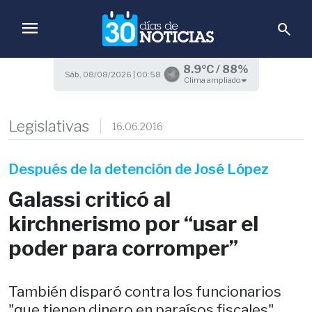
menu
search
8.9ºC / 88%
Sáb, 08/08/2026 | 00:58
Clima ampliado
Legislativas
16.06.2016
Después de la detención de José López
Galassi criticó al
kirchnerismo por “usar el
poder para corromper”
También disparó contra los funcionarios
"que tienen dinero en paraísos fiscales".