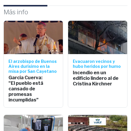
Más info
El arzobispo de Buenos
Evacuaron vecinos y
Aires durísimo en la
hubo heridos por humo
misa por San Cayetano
Incendio en un
García Cuerva:
edificio lindero al de
"El pueblo está
Cristina Kirchner
cansado de
promesas
incumplidas”