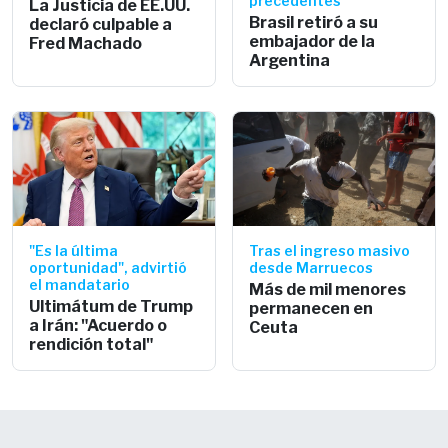
precedentes
La Justicia de EE.UU.
Brasil retiró a su
declaró culpable a
embajador de la
Fred Machado
Argentina
"Es la última
Tras el ingreso masivo
oportunidad", advirtió
desde Marruecos
el mandatario
Más de mil menores
Ultimátum de Trump
permanecen en
a Irán: "Acuerdo o
Ceuta
rendición total"