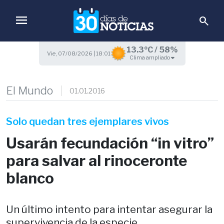
menu
search
13.3ºC / 58%
Vie, 07/08/2026 | 18:01
Clima ampliado
El Mundo
01.01.2016
Solo quedan tres ejemplares vivos
Usarán fecundación “in vitro”
para salvar al rinoceronte
blanco
Un último intento para intentar asegurar la
supervivencia de la especie.