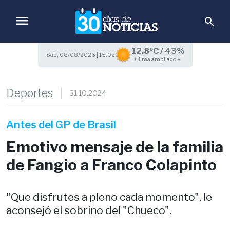
menu
search
12.8ºC / 43%
Sáb, 08/08/2026 | 15:02
Clima ampliado
Deportes
31.10.2024
Antes del GP de Brasil
Emotivo mensaje de la familia
de Fangio a Franco Colapinto
"Que disfrutes a pleno cada momento", le
aconsejó el sobrino del "Chueco".