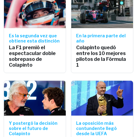
Es la segunda vez que
En la primera parte del
obtiene esta distinción
año
La F1 premió el
Colapinto quedó
espectacular doble
entre los 10 mejores
sobrepaso de
pilotos de la Fórmula
Colapinto
1
Y postergó la decisión
La oposición más
sobre el futuro de
contundente llegó
Colapinto
desde la UEFA