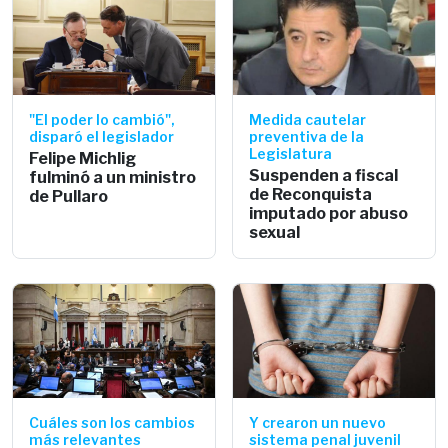
"El poder lo cambió",
Medida cautelar
disparó el legislador
preventiva de la
Legislatura
Felipe Michlig
Suspenden a fiscal
fulminó a un ministro
de Reconquista
de Pullaro
imputado por abuso
sexual
Cuáles son los cambios
Y crearon un nuevo
más relevantes
sistema penal juvenil