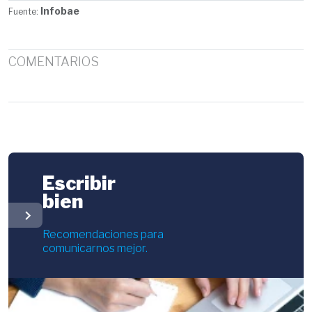
Infobae
Fuente:
COMENTARIOS
Escribir
bien
chevron_right
Recomendaciones para
comunicarnos mejor.