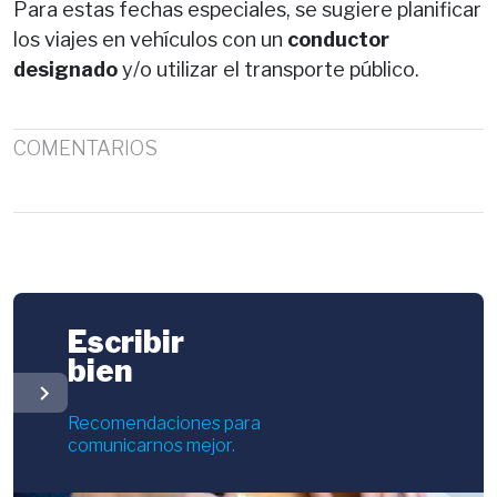
Para estas fechas especiales, se sugiere planificar
los viajes en vehículos con un
conductor
designado
y/o utilizar el transporte público.
COMENTARIOS
Escribir
bien
chevron_right
Recomendaciones para
comunicarnos mejor.