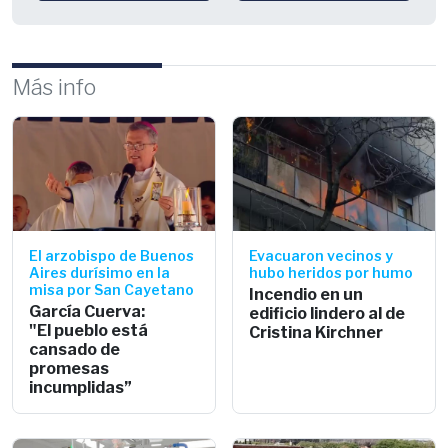
Más info
El arzobispo de Buenos
Evacuaron vecinos y
Aires durísimo en la
hubo heridos por humo
misa por San Cayetano
Incendio en un
García Cuerva:
edificio lindero al de
"El pueblo está
Cristina Kirchner
cansado de
promesas
incumplidas”