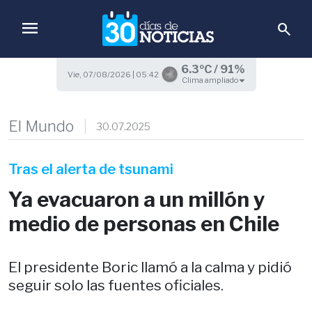
menu
search
6.3ºC / 91%
Vie, 07/08/2026 | 05:42
Clima ampliado
El Mundo
30.07.2025
Tras el alerta de tsunami
Ya evacuaron a un millón y
medio de personas en Chile
El presidente Boric llamó a la calma y pidió
seguir solo las fuentes oficiales.