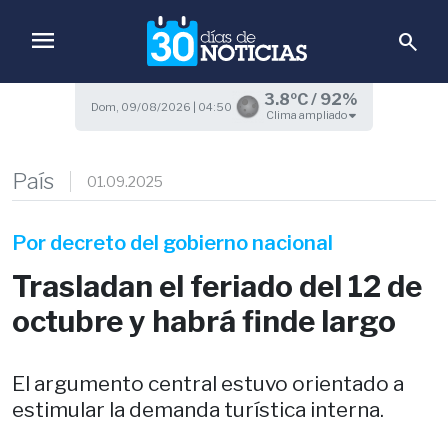
menu
search
3.8ºC / 92%
Dom, 09/08/2026 | 04:50
Clima ampliado
País
01.09.2025
Por decreto del gobierno nacional
Trasladan el feriado del 12 de
octubre y habrá finde largo
El argumento central estuvo orientado a
estimular la demanda turística interna.