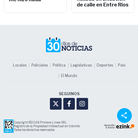
de calle en Entre Ríos
Locales
Policiales
Política
Legislativas
Deportes
País
El Mundo
SEGUINOS
share
Copyright ©2026 Primera Linea SRL.
Registro de la Propiedad Intelectual en trámite
Todos los derechos reservados