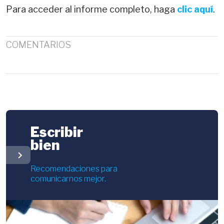
Para acceder al informe completo, haga
clic aquí
.
COMENTARIOS
Escribir
bien
chevron_right
Recomendaciones para
comunicarnos mejor.