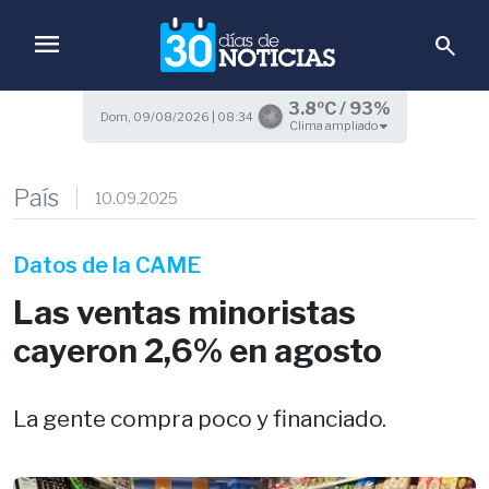
menu
search
3.8ºC / 93%
Dom, 09/08/2026 | 08:34
Clima ampliado
País
10.09.2025
Datos de la CAME
Las ventas minoristas
cayeron 2,6% en agosto
La gente compra poco y financiado.