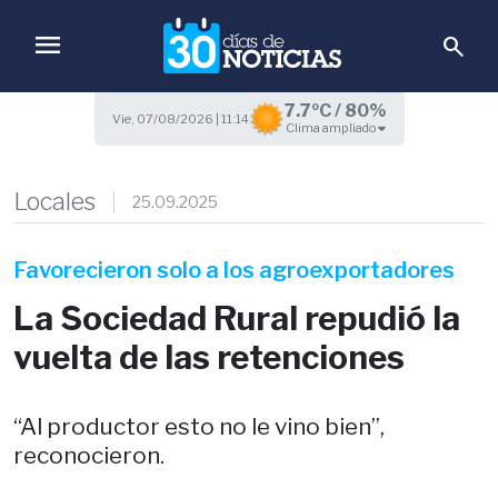
menu
search
7.7ºC / 80%
Vie, 07/08/2026 | 11:14
Clima ampliado
Locales
25.09.2025
Favorecieron solo a los agroexportadores
La Sociedad Rural repudió la
vuelta de las retenciones
“Al productor esto no le vino bien”,
reconocieron.