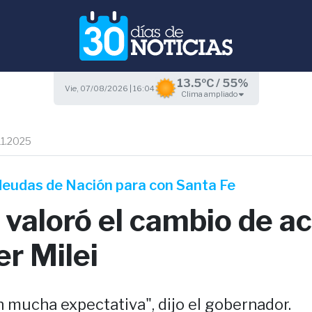
13.5ºC / 55%
Vie, 07/08/2026 | 16:04
Clima ampliado
11.2025
 deudas de Nación para con Santa Fe
 valoró el cambio de ac
er Milei
 mucha expectativa", dijo el gobernador.