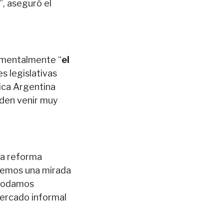
”, aseguró el
damentalmente “
el
s legislativas
lica Argentina
eden venir muy
la reforma
enemos una mirada
e podamos
ercado informal