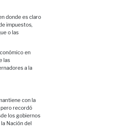
“en donde es claro
 de impuestos,
ue o las
 económico en
e las
ernadores a la
mantiene con la
 pero recordó
sde los gobiernos
 la Nación del