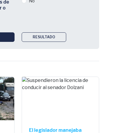
No
s de
r o
RESULTADO
El legislador manejaba