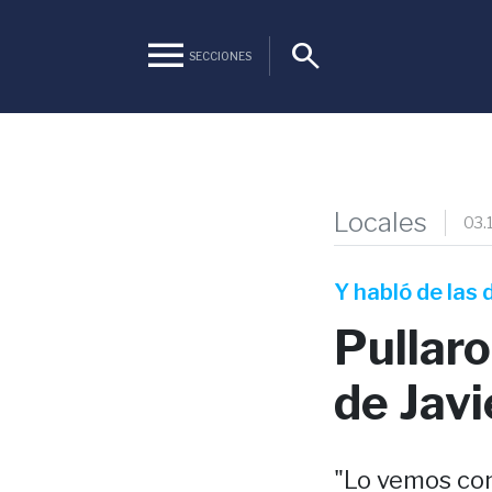
menu
search
SECCIONES
Locales
03.
Y habló de las
Pullaro
de Javi
"Lo vemos con