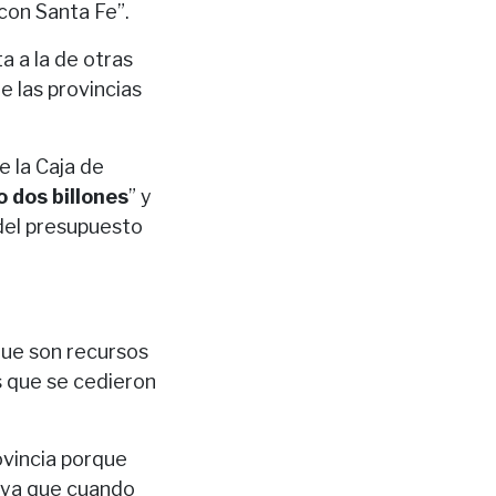
con Santa Fe”.
a a la de otras
e las provincias
e la Caja de
o dos billones
” y
 del presupuesto
 que son recursos
s que se cedieron
ovincia porque
l ya que cuando