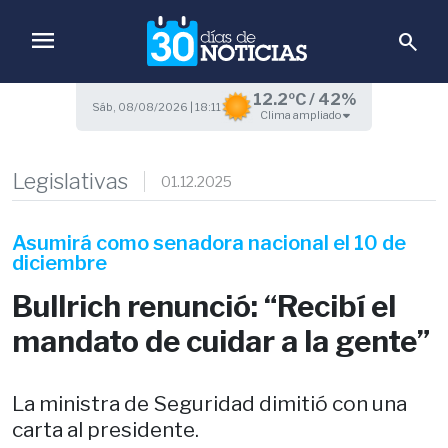
menu
search
12.2ºC / 42%
Sáb, 08/08/2026 | 18:11
Clima ampliado
Legislativas
01.12.2025
Asumirá como senadora nacional el 10 de
diciembre
Bullrich renunció: “Recibí el
mandato de cuidar a la gente”
La ministra de Seguridad dimitió con una
carta al presidente.