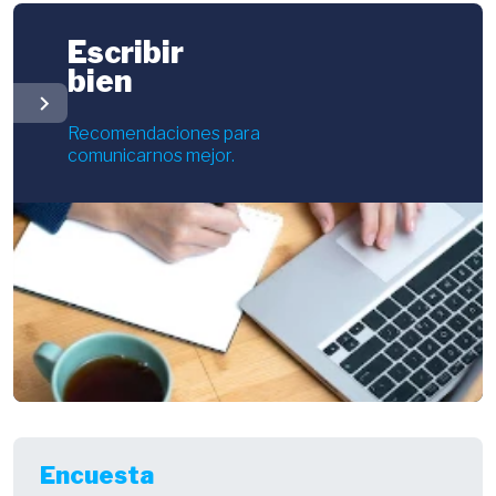
Escribir
bien
chevron_right
Recomendaciones para
comunicarnos mejor.
Encuesta