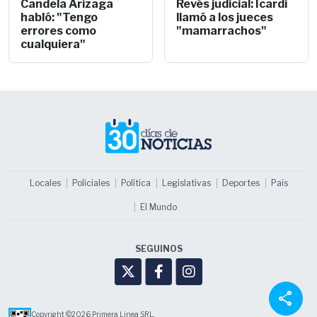
Candela Arizaga
Revés judicial: Icardi
habló: "Tengo
llamó a los jueces
errores como
"mamarrachos"
cualquiera"
Locales
Policiales
Política
Legislativas
Deportes
País
El Mundo
SEGUINOS
share
Copyright ©2026 Primera Linea SRL.