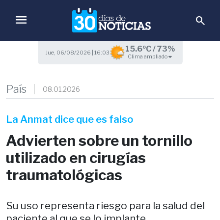
menu
search
15.6ºC / 73%
Jue, 06/08/2026 | 16:03
Clima ampliado
País
08.01.2026
La Anmat dice que es falso
Advierten sobre un tornillo
utilizado en cirugías
traumatológicas
Su uso representa riesgo para la salud del
paciente al que se lo implante.