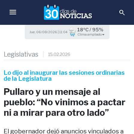
menu
search
18ºC / 95%
Jue, 06/08/2026 | 11:04
Clima ampliado
Legislativas
15.02.2026
Lo dijo al inaugurar las sesiones ordinarias
de la Legislatura
Pullaro y un mensaje al
pueblo: “No vinimos a pactar
ni a mirar para otro lado”
El gobernador dejó anuncios vinculados a