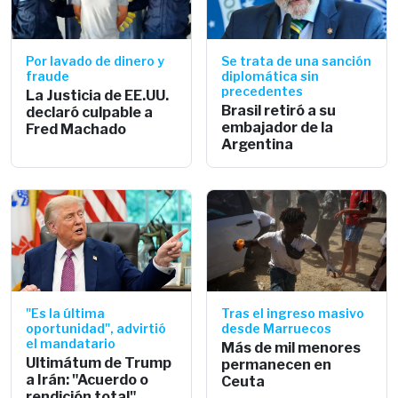
Por lavado de dinero y
Se trata de una sanción
fraude
diplomática sin
precedentes
La Justicia de EE.UU.
Brasil retiró a su
declaró culpable a
embajador de la
Fred Machado
Argentina
"Es la última
Tras el ingreso masivo
oportunidad", advirtió
desde Marruecos
el mandatario
Más de mil menores
Ultimátum de Trump
permanecen en
a Irán: "Acuerdo o
Ceuta
rendición total"