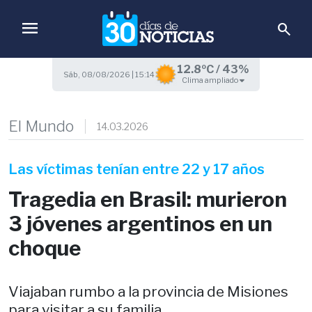
menu
search
12.8ºC / 43%
Sáb, 08/08/2026 | 15:14
Clima ampliado
El Mundo
14.03.2026
Las víctimas tenían entre 22 y 17 años
Tragedia en Brasil: murieron
3 jóvenes argentinos en un
choque
Viajaban rumbo a la provincia de Misiones
para visitar a su familia.