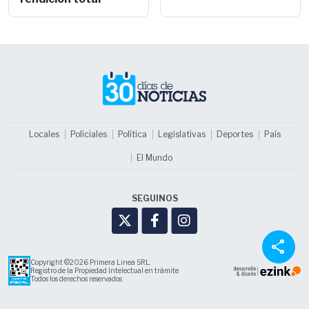
Locales
Policiales
Política
Legislativas
Deportes
País
El Mundo
SEGUINOS
share
Copyright ©2026 Primera Linea SRL.
Registro de la Propiedad Intelectual en trámite
Todos los derechos reservados