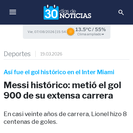
menu
search
13.5ºC / 55%
Vie, 07/08/2026 | 15:54
Clima ampliado
Deportes
19.03.2026
Así fue el gol histórico en el Inter Miami
Messi histórico: metió el gol
900 de su extensa carrera
En casi veinte años de carrera, Lionel hizo 8
centenas de goles.