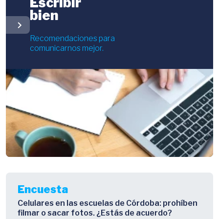
Escribir
bien
chevron_right
Recomendaciones para
comunicarnos mejor.
Encuesta
Celulares en las escuelas de Córdoba: prohíben
filmar o sacar fotos. ¿Estás de acuerdo?