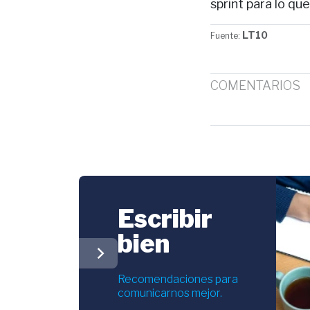
sprint para lo que
LT10
Fuente:
COMENTARIOS
Escribir
bien
chevron_right
Recomendaciones para
comunicarnos mejor.