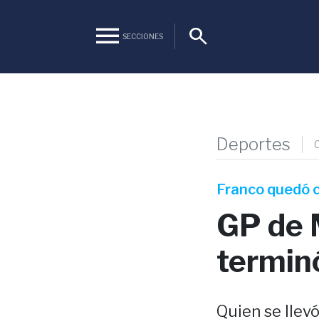
menu
search
SECCIONES
Deportes
Franco quedó c
GP de 
terminó
Quien se llevó