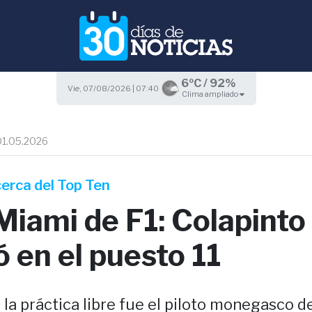
6ºC / 92%
Vie, 07/08/2026 | 07:40
Clima ampliado
01.05.2026
erca del Top Ten
Miami de F1: Colapinto
 en el puesto 11
 la práctica libre fue el piloto monegasco de