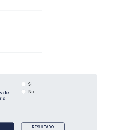
Si
No
s de
r o
RESULTADO