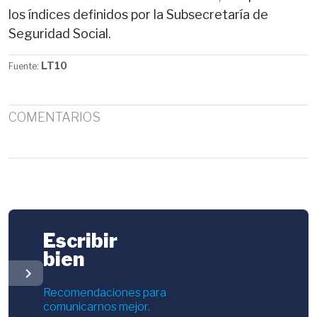
los índices definidos por la Subsecretaría de
Seguridad Social.
LT10
Fuente:
COMENTARIOS
Escribir
bien
chevron_right
Recomendaciones para
comunicarnos mejor.