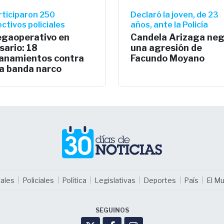
rticiparon 250
Declaró la joven, de 23
ctivos policiales
años, ante la Policía
gaoperativo en
Candela Arizaga ne
sario: 18
una agresión de
lanamientos contra
Facundo Moyano
a banda narco
ales
Policiales
Política
Legislativas
Deportes
País
El M
SEGUINOS