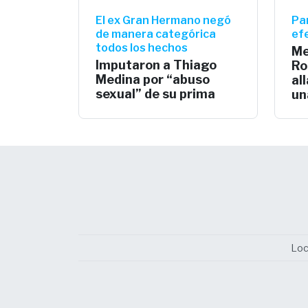
El ex Gran Hermano negó
Pa
de manera categórica
efe
todos los hechos
Me
Imputaron a Thiago
Ro
Medina por “abuso
al
sexual” de su prima
un
Loc