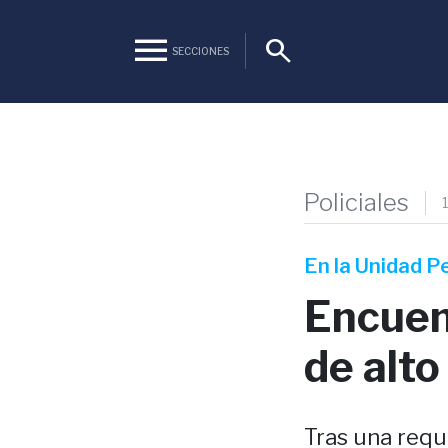
menu
search
SECCIONES
Policiales
En la Unidad P
Encuent
de alto 
Tras una requ