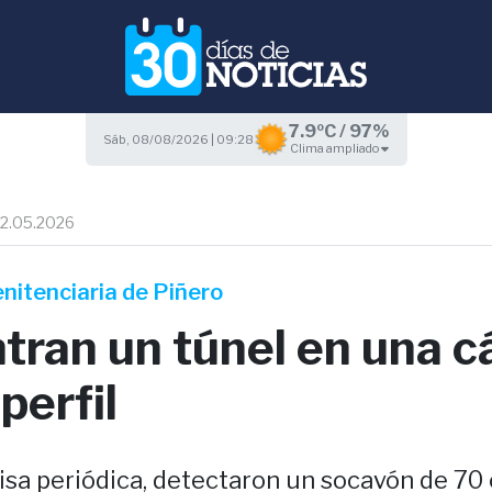
7.9ºC / 97%
Sáb, 08/08/2026 | 09:28
Clima ampliado
12.05.2026
enitenciaria de Piñero
ran un túnel en una c
perfil
isa periódica, detectaron un socavón de 70