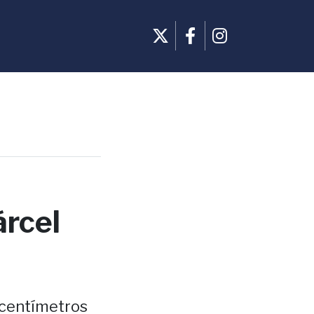
árcel
 centímetros