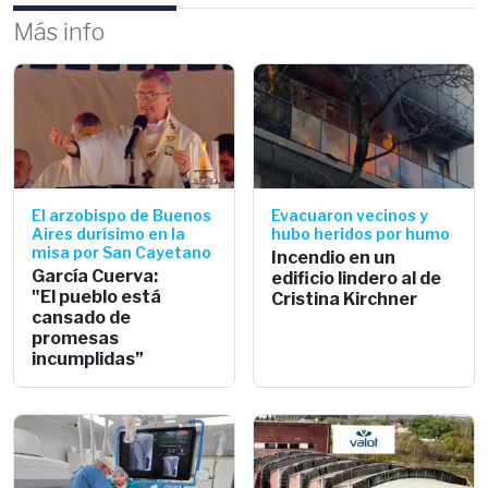
Más info
El arzobispo de Buenos
Evacuaron vecinos y
Aires durísimo en la
hubo heridos por humo
misa por San Cayetano
Incendio en un
García Cuerva:
edificio lindero al de
"El pueblo está
Cristina Kirchner
cansado de
promesas
incumplidas”