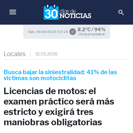
menu
search
8.2ºC / 94%
Sáb, 08/08/2026 | 03:24
Clima ampliado
Locales
15.05.2026
Busca bajar la siniestralidad: 41% de las
víctimas son motociclitas
Licencias de motos: el
examen práctico será más
estricto y exigirá tres
maniobras obligatorias