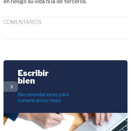
en riesgo su vida ni la de terceros.
COMENTARIOS
Escribir
bien
chevron_right
Recomendaciones para
comunicarnos mejor.