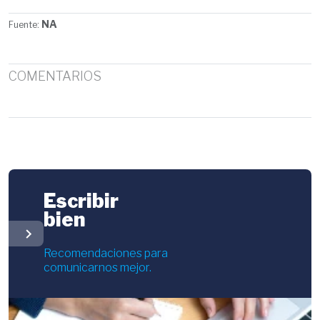
NA
Fuente:
COMENTARIOS
Escribir
bien
chevron_right
Recomendaciones para
comunicarnos mejor.