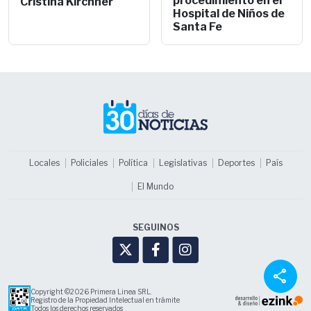
Cristina Kirchner
Hospital de Niños de
Santa Fe
Locales
Policiales
Política
Legislativas
Deportes
País
El Mundo
SEGUINOS
share
Copyright ©2026 Primera Linea SRL.
Registro de la Propiedad Intelectual en trámite
Todos los derechos reservados