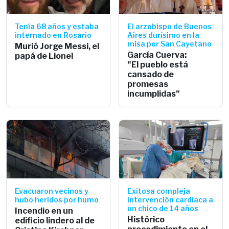
Tenía 68 años y estaba
El arzobispo de Buenos
internado en Rosario
Aires durísimo en la
misa por San Cayetano
Murió Jorge Messi, el
García Cuerva:
papá de Lionel
"El pueblo está
cansado de
promesas
incumplidas”
Evacuaron vecinos y
Exitosa compleja
hubo heridos por humo
intervención cardíaca a
un chico de 14 años
Incendio en un
Histórico
edificio lindero al de
procedimiento en el