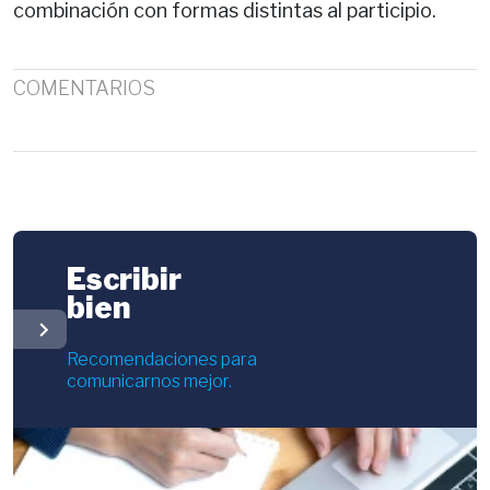
combinación con formas distintas al participio.
COMENTARIOS
Escribir
bien
chevron_right
Recomendaciones para
comunicarnos mejor.