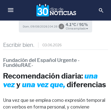
menu
search
4.1ºC / 91%
Dom, 09/08/2026 | 04:28
Clima ampliado
Escribir bien.
03.06.2026
Fundación del Español Urgente -
FundéuRAE-
Recomendación diaria:
una
vez
y
una vez que,
diferencias
Una vez que se emplea como expresión temporal
con verbos en forma personal, y conviene