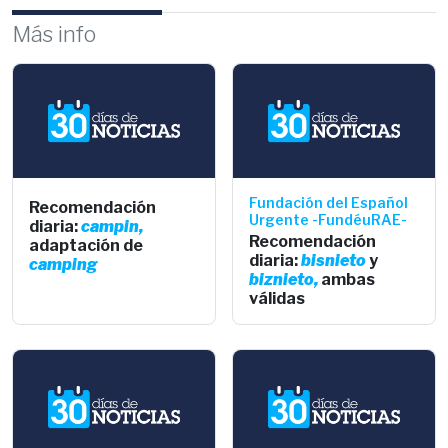
Más info
Fundación del Español
Recomendación
Urgente -FundéuRAE-
diaria:
campin,
Recomendación
adaptación de
diaria:
bisnieto
y
camping
biznieto,
ambas
válidas