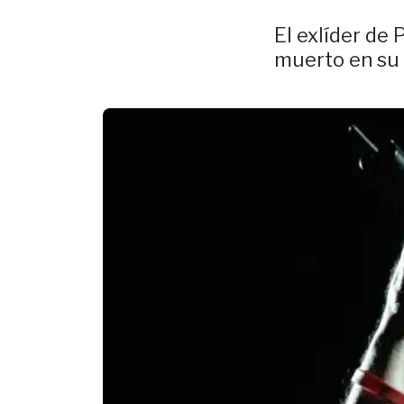
El exlíder de
muerto en su 