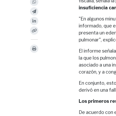
fiscalía, señala l
insuficiencia c
"En algunos minuto
informado, que en 
presenta un edem
pulmonar", explic
El informe señal
la que los pulmon
asociado a una in
corazón, y a con
En conjunto, est
derivó en una fall
Los primeros res
De acuerdo con e