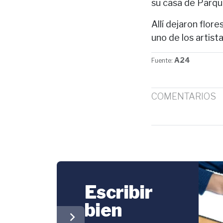
su casa de Parqu
Allí dejaron flor
uno de los artist
A24
Fuente:
COMENTARIOS
Escribir
bien
chevron_right