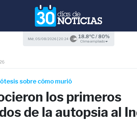
18.8ºC / 80%
Mié, 05/08/2026 | 20:24
Clima ampliado
26
ipótesis sobre cómo murió
ocieron los primeros
dos de la autopsia al I