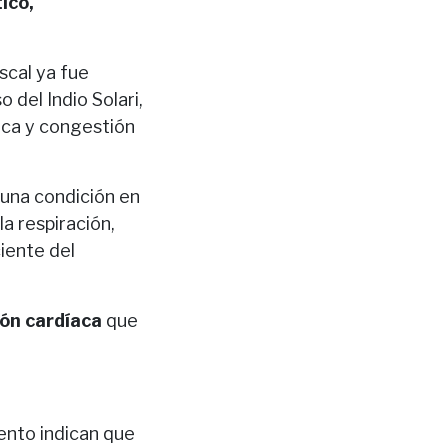
ico,
iscal ya fue
 del Indio Solari,
aca y congestión
 una condición en
la respiración,
ciente del
ón cardíaca
que
ento indican que