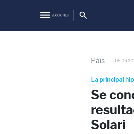
menu
search
SECCIONES
País
05.06.20
La principal h
Se con
resulta
Solari