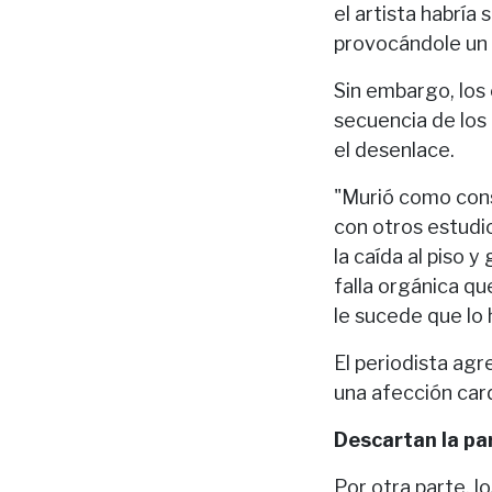
el artista habría
provocándole un 
Sin embargo, los 
secuencia de los 
el desenlace.
"Murió como cons
con otros estudio
la caída al piso y
falla orgánica qu
le sucede que lo h
El periodista agr
una afección car
Descartan la pa
Por otra parte, l