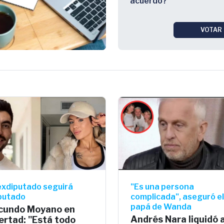
acuerdo?
VOTAR
 exdiputado seguirá
"Es una persona
putado
complicada", aseguró el
papá de Wanda
cundo Moyano en
Andrés Nara liquidó 
bertad: "Está todo