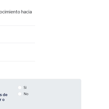
nocimiento hacia
Si
No
s de
r o