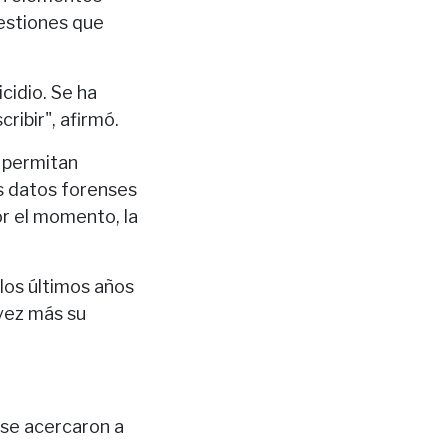
uestiones que
cidio. Se ha
ribir", afirmó.
 permitan
os datos forenses
or el momento, la
los últimos años
 vez más su
 se acercaron a