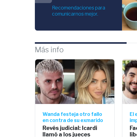
Recomendaciones para
comunicarnos mejor.
Más info
Wanda festeja otro fallo
El
en contra de su exmarido
im
Revés judicial: Icardi
Fa
llamó a los jueces
li