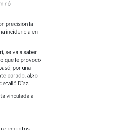
rminó
n precisión la
na incidencia en
, se va a saber
io que le provocó
 pasó, por una
nte parado, algo
detalló Díaz.
ta vinculada a
ron elementos