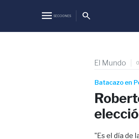
menu
search
SECCIONES
El Mundo
0
Batacazo en P
Robert
elecció
"Es el día de 