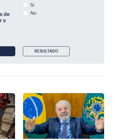
Si
No
s de
r o
RESULTADO