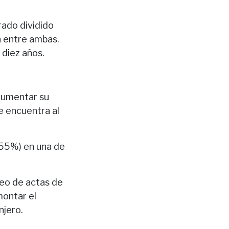
rado dividido
n entre ambas.
 diez años.
 aumentar su
se encuentra al
955%) en una de
teo de actas de
montar el
njero.