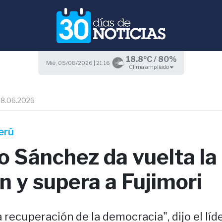
18.8ºC / 80%
Mié, 05/08/2026 | 21:16
Clima ampliado
8.06.2026
erú
o Sánchez da vuelta la
n y supera a Fujimori
la recuperación de la democracia", dijo el líd