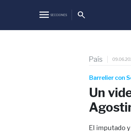
menu
search
SECCIONES
País
09.06.20
Barrelier con 
Un vide
Agosti
El imputado y