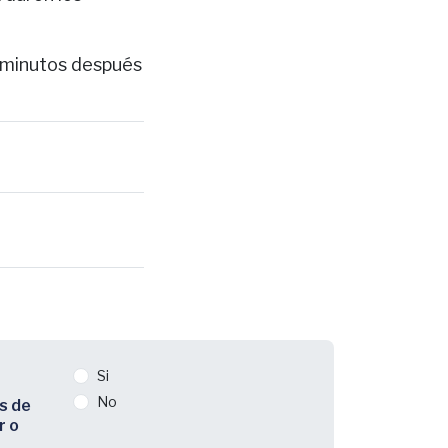
ar minutos después
Si
No
s de
r o