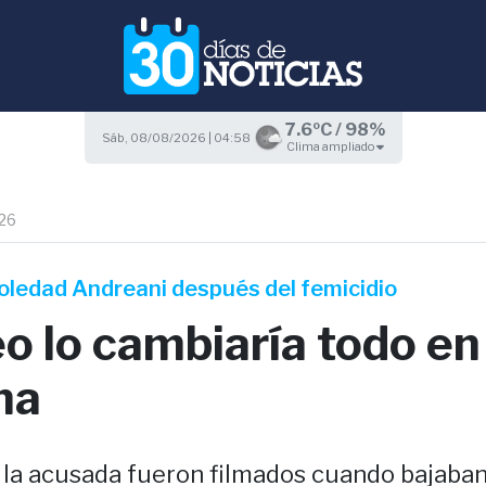
7.6ºC / 98%
Sáb, 08/08/2026 | 04:58
Clima ampliado
26
Soledad Andreani después del femicidio
o lo cambiaría todo en
na
 la acusada fueron filmados cuando bajaban 