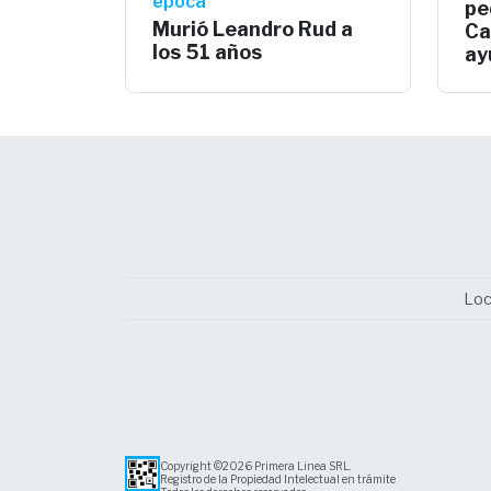
época
pe
Murió Leandro Rud a
Ca
los 51 años
ay
Loc
Copyright ©2026 Primera Linea SRL.
Registro de la Propiedad Intelectual en trámite