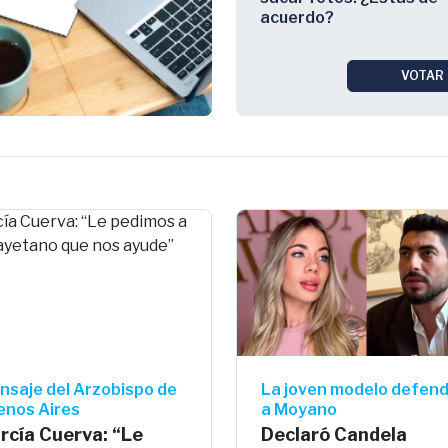
acuerdo?
VOTAR
nsaje del Arzobispo de
La joven modelo defend
enos Aires
a Moyano
rcía Cuerva: “Le
Declaró Candela