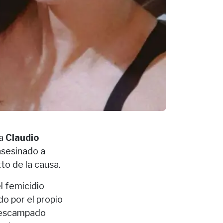
 a
Claudio
asesinado a
to de la causa.
l femicidio
do por el propio
 descampado