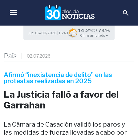
menu
search
14.2ºC / 74%
Jue, 06/08/2026 | 16:43
Clima ampliado
País
02.07.2026
Afirmó “inexistencia de delito” en las
protestas realizadas en 2025
La Justicia falló a favor del
Garrahan
La Cámara de Casación validó los paros y
las medidas de fuerza llevadas a cabo por