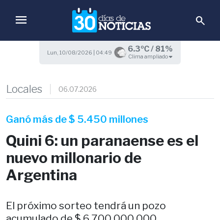
menu
search
6.3ºC / 81%
Lun, 10/08/2026 | 04:49
Clima ampliado
Locales
06.07.2026
Ganó más de $ 5.450 millones
Quini 6: un paranaense es el
nuevo millonario de
Argentina
El próximo sorteo tendrá un pozo
acumulado de $ 6.700.000.000.