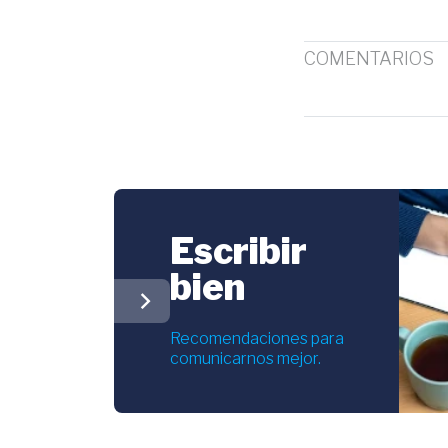
COMENTARIOS
Escribir
bien
chevron_right
Recomendaciones para
comunicarnos mejor.