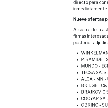
directo para cone
inmediatamente a
Nueve ofertas p
Al cierre de la a
firmas interesad
posterior adjudic
WINKELMANN 
PIRAMIDE - S
MUNDO - ECP
TECSA SA: $
ALCA - MN - 
BRIDGE - C&E
BRAJKOVIC S
COCYAR SA: 
OBRING - SU