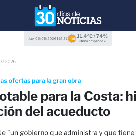
11.4ºC / 74%
Jue, 06/08/2026 | 18:31
Clima ampliado
07.2026
as ofertas para la gran obra
table para la Costa: h
ción del acueducto
de "un gobierno que administra y que tiene 