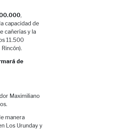
000.000
,
 la capacidad de
e cañerías y la
nos 11.500
 Rincón).
ormará de
ador Maximiliano
os.
 de manera
en Los Urunday y