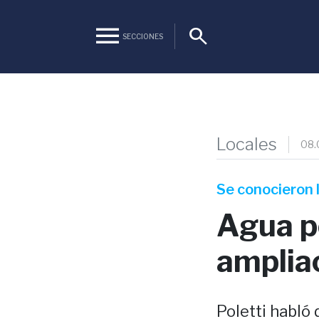
menu
search
SECCIONES
Locales
08.
Se conocieron l
Agua po
amplia
Poletti habló 