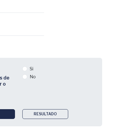
Si
No
s de
r o
RESULTADO