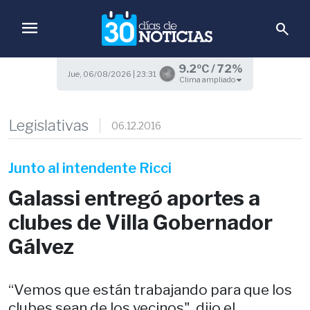
menu
search
9.2ºC / 72%
Jue, 06/08/2026 | 23:31
Clima ampliado
Legislativas
06.12.2016
Junto al intendente Ricci
Galassi entregó aportes a
clubes de Villa Gobernador
Gálvez
“Vemos que están trabajando para que los
clubes sean de los vecinos", dijo el