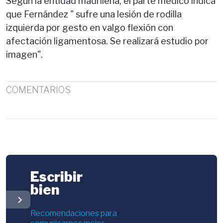
Según la entidad madrileña, el parte médico indica
que Fernández " sufre una lesión de rodilla
izquierda por gesto en valgo flexión con
afectación ligamentosa. Se realizará estudio por
imagen".
COMENTARIOS
Escribir
bien
chevron_right
Recomendaciones para