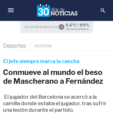
menu
search
6.6ºC / 89%
Vie, 07/08/2026 | 05:03
Clima ampliado
Deportes
31.01.2016
El jefe siempre marca la cancha
Conmueve al mundo el beso
de Mascherano a Fernández
El jugador del Barcelona se acercó a la
camilla donde estaba el jugador, tras sufrir
una lesión durante el partido.