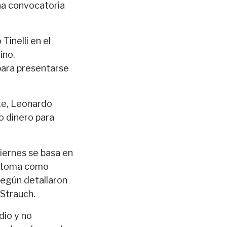
una convocatoria
Tinelli en el
ino,
para presentarse
te, Leonardo
do dinero para
viernes se basa en
ez toma como
según detallaron
 Strauch.
dio y no