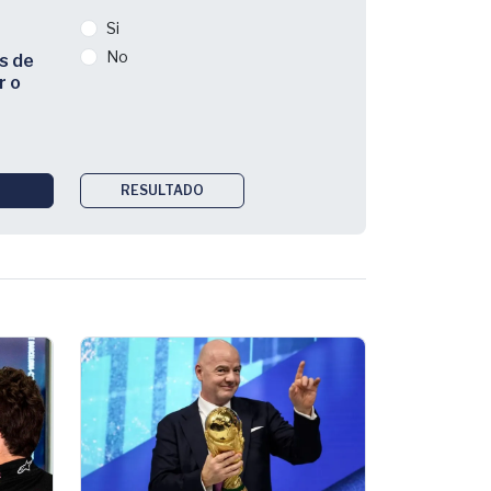
Si
No
s de
r o
RESULTADO