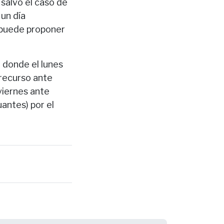
salvo el caso de
 un día
a puede proponer
, donde el lunes
recurso ante
 viernes ante
uantes) por el