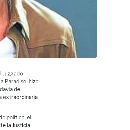
El Juzgado
a Paradiso, hizo
adavia de
a extraordinaria
o político, el
te la Justicia