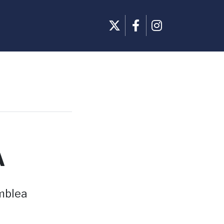
A
amblea