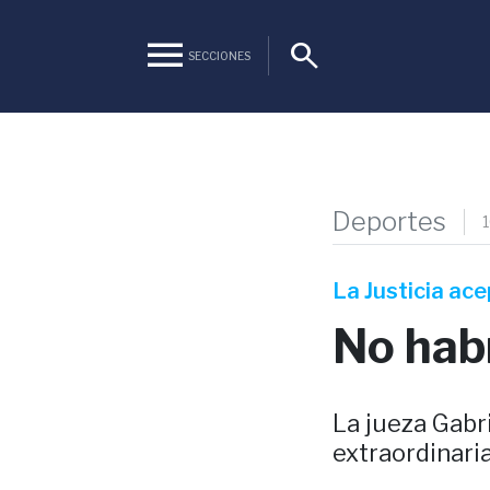
menu
search
SECCIONES
Deportes
1
La Justicia ace
No hab
La jueza Gabr
extraordinari