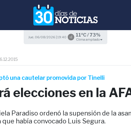
11ºC / 73%
Jue, 06/08/2026 | 19:40
Clima ampliado
6.12.2015
ptó una cautelar promovida por Tinelli
rá elecciones en la AF
iela Paradiso ordenó la supensión de la as
a que había convocado Luis Segura.