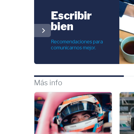
Escribir
bien
chevron_right
Recomendaciones para
comunicarnos mejor.
Más info