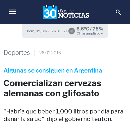
menu
search
6.6ºC / 78%
Dom, 09/08/2026 | 00:21
Clima ampliado
Deportes
26.02.2016
Algunas se consiguen en Argentina
Comercializan cervezas
alemanas con glifosato
"Habría que beber 1.000 litros por día para
dañar la salud", dijo el gobierno teutón.