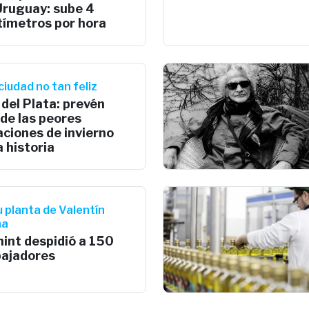
Uruguay: sube 4
tímetros por hora
ciudad no tan feliz
del Plata: prevén
de las peores
ciones de invierno
a historia
u planta de Valentín
na
int despidió a 150
bajadores