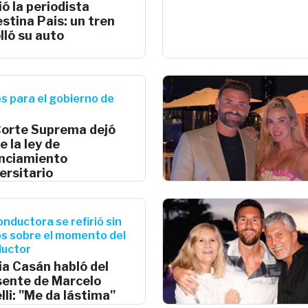
ó la periodista
stina Pais: un tren
lló su auto
s para el gobierno de
Corte Suprema dejó
e la ley de
anciamiento
ersitario
onductora se refirió sin
ros sobre el momento del
uctor
ia Casán habló del
sente de Marcelo
lli: "Me da lástima"