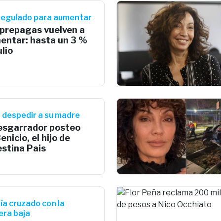
egulado para aumentar
 prepagas vuelven a
entar: hasta un 3 %
ulio
 despedir a su madre
desgarrador posteo
enicio, el hijo de
estina Pais
ía cruzado con la
era baja