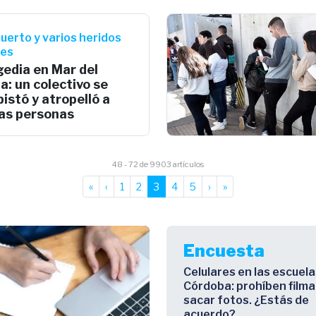
uerto y varios heridos
ves
gedia en Mar del
a: un colectivo se
istó y atropelló a
ias personas
48 - 72 de 9903 artículos
«
‹
1
2
3
4
5
›
»
Encuesta
Celulares en las escuela
Córdoba: prohíben filma
sacar fotos. ¿Estás de
acuerdo?