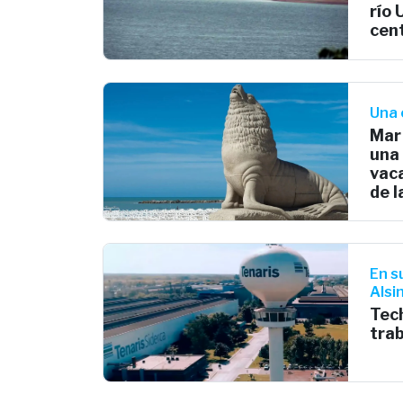
río 
cen
Una 
Mar 
una 
vaca
de l
En s
Alsi
Tech
tra