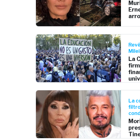
Muri
Erne
arro
Revé
Milei
La 
firm
fin
univ
La c
filt
cond
Mor
pre
Tine