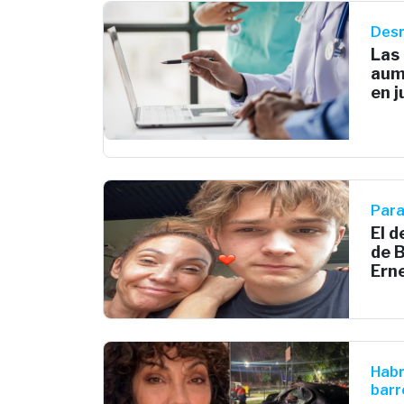
Desr
Las
aum
en j
Para
El 
de B
Ern
Habr
barr