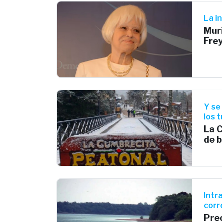
La i
Muri
Frey
Y se
los 
La 
de 
Intr
corr
Preo