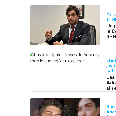
Ya j
trib
Un g
la C
de 
El j
just
patr
Las 
Ador
sin 
Barr
Andr