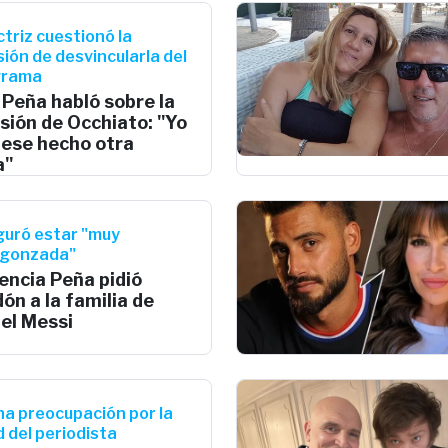
ctriz cuestionó la
sión de desvincularla del
grama
 Peña habló sobre la
sión de Occhiato: "Yo
iese hecho otra
a"
uró estar "muy
rgonzada"
encia Peña pidió
ón a la familia de
el Messi
a preocupación por la
d del periodista