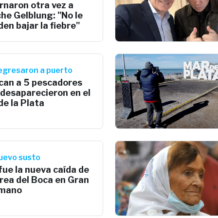
rnaron otra vez a
he Gelblung: "No le
en bajar la fiebre"
egresaron a puerto
can a 5 pescadores
 desaparecieron en el
de la Plata
uevo susto
fue la nueva caída de
rea del Boca en Gran
mano