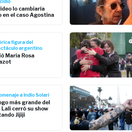
cidio
ideo lo cambiaría
 en el caso Agostina
órica figura del
ctáculo argentino
ió María Rosa
azot
omenaje a Indio Solari
pogo más grande del
 Lali cerró su show
ando Jijiji