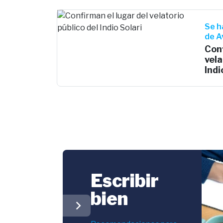
Se h
de A
Conf
vela
Indi
Escribir
bien
chevron_right