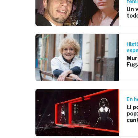
femi
Un v
todo
Hist
espe
Mur
Fug
En h
El 
pop:
cant