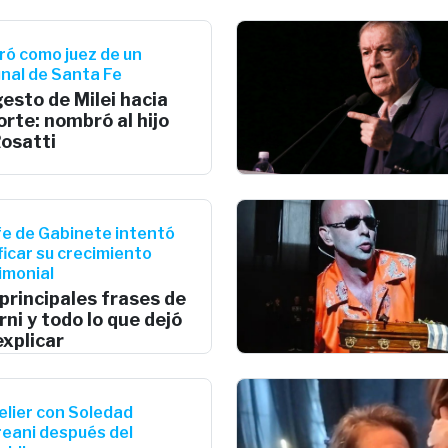
uró como juez de un
unal de Santa Fe
esto de Milei hacia
orte: nombró al hijo
Rosatti
efe de Gabinete intentó
ificar su crecimiento
imonial
principales frases de
ni y todo lo que dejó
explicar
elier con Soledad
eani después del