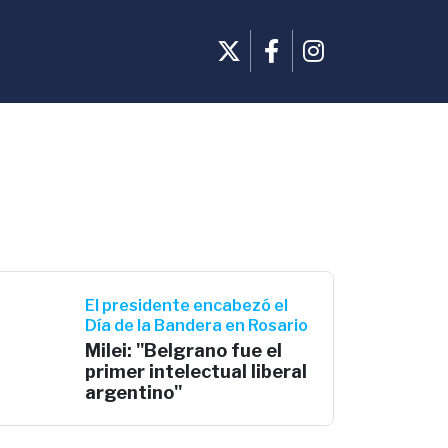
El presidente encabezó el
Día de la Bandera en Rosario
Milei: "Belgrano fue el
primer intelectual liberal
argentino"