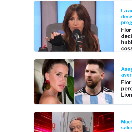
La a
deci
pro
Flor
deci
hub
cos
Aseg
ave
Flor
perd
Lion
Much
salu