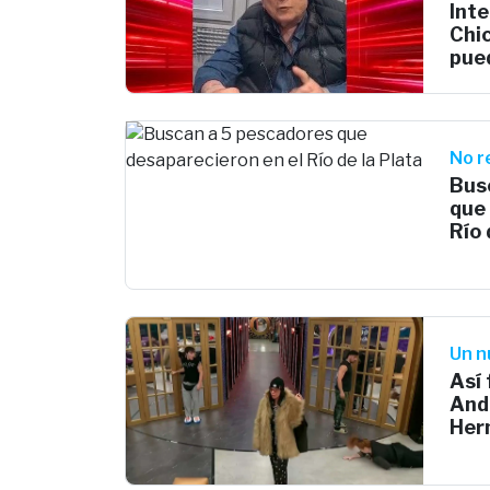
Inte
Chic
pued
No r
Bus
que
Río 
Un n
Así 
And
Her