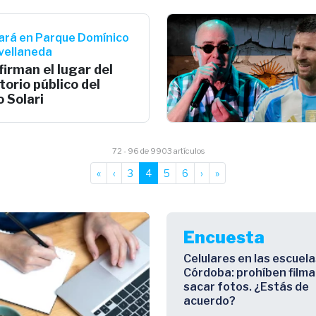
ará en Parque Domínico
vellaneda
irman el lugar del
torio público del
o Solari
72 - 96 de 9903 artículos
«
‹
3
4
5
6
›
»
Encuesta
Celulares en las escuela
Córdoba: prohíben filma
sacar fotos. ¿Estás de
acuerdo?