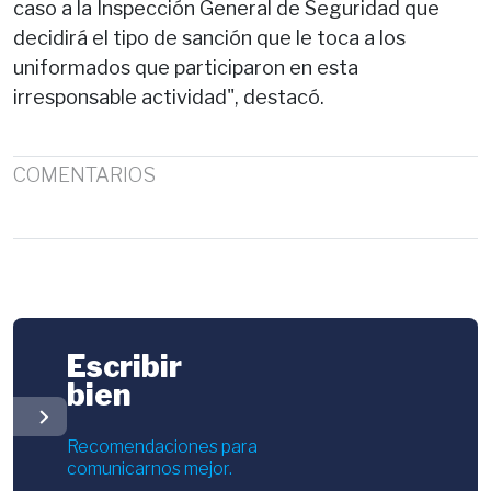
caso a la Inspección General de Seguridad que
decidirá el tipo de sanción que le toca a los
uniformados que participaron en esta
irresponsable actividad", destacó.
COMENTARIOS
Escribir
bien
chevron_right
Recomendaciones para
comunicarnos mejor.