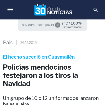
menu
search
7ºC / 100%
Sáb, 08/08/2026 | 06:43
Clima ampliado
País
26.12.2015
El hecho sucedió en Guaymallén
Policías mendocinos
festejaron a los tiros la
Navidad
Un grupo de 10 o 12 uniformados lanzaron
balas al aire.