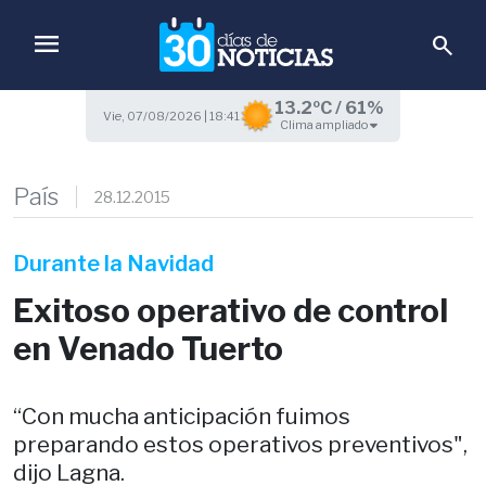
menu
search
13.2ºC / 61%
Vie, 07/08/2026 | 18:41
Clima ampliado
País
28.12.2015
Durante la Navidad
Exitoso operativo de control
en Venado Tuerto
“Con mucha anticipación fuimos
preparando estos operativos preventivos",
dijo Lagna.