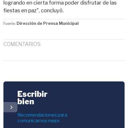
logrando en cierta forma poder disfrutar de las
fiestas en paz", concluyó.
Dirección de Prensa Municipal
Fuente:
COMENTARIOS
Escribir
bien
chevron_right
Recomendaciones para
comunicarnos mejor.