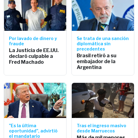
Por lavado de dinero y
Se trata de una sanción
fraude
diplomática sin
precedentes
La Justicia de EE.UU.
Brasil retiró a su
declaró culpable a
embajador de la
Fred Machado
Argentina
"Es la última
Tras el ingreso masivo
oportunidad", advirtió
desde Marruecos
el mandatario
Más de mil menores