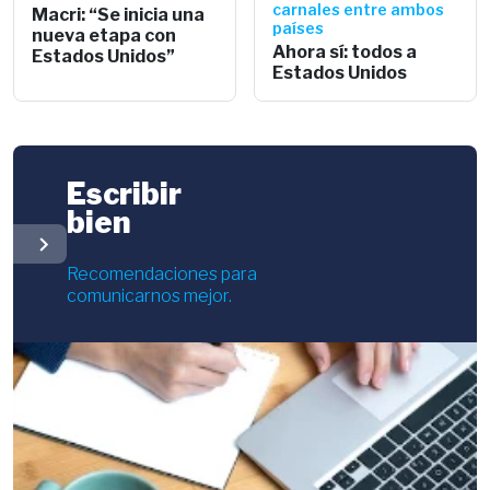
carnales entre ambos
Macri: “Se inicia una
países
nueva etapa con
Ahora sí: todos a
Estados Unidos”
Estados Unidos
Escribir
bien
chevron_right
Recomendaciones para
comunicarnos mejor.