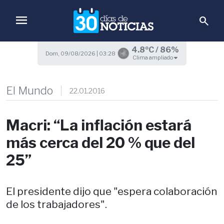
menu
search
4.8ºC / 86%
Dom, 09/08/2026 | 03:28
Clima ampliado
El Mundo
22.01.2016
Macri: “La inflación estará
más cerca del 20 % que del
25”
El presidente dijo que "espera colaboración
de los trabajadores".