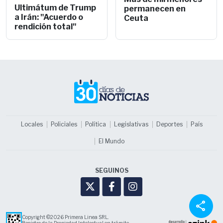
Ultimátum de Trump
permanecen en
a Irán: "Acuerdo o
Ceuta
rendición total"
Locales
Policiales
Política
Legislativas
Deportes
País
El Mundo
SEGUINOS
share
Copyright ©2026 Primera Linea SRL.