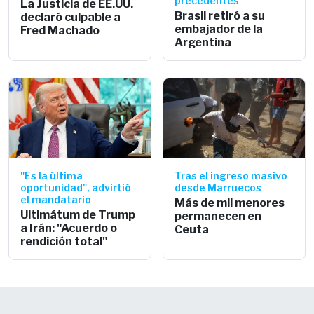
precedentes
La Justicia de EE.UU.
Brasil retiró a su
declaró culpable a
embajador de la
Fred Machado
Argentina
"Es la última
Tras el ingreso masivo
oportunidad", advirtió
desde Marruecos
el mandatario
Más de mil menores
Ultimátum de Trump
permanecen en
a Irán: "Acuerdo o
Ceuta
rendición total"