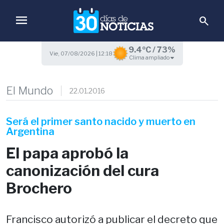
menu
search
9.4ºC / 73%
Vie, 07/08/2026 | 12:18
Clima ampliado
El Mundo
22.01.2016
Será el primer santo nacido y muerto en
Argentina
El papa aprobó la
canonización del cura
Brochero
Francisco autorizó a publicar el decreto que